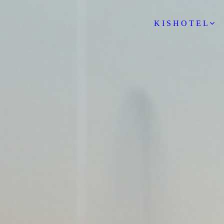
K I S H O T E L