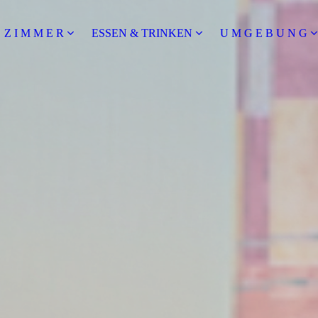
Z I M M E R
ESSEN & TRINKEN
U M G E B U N G