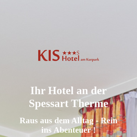
Ihr Hotel an der
Spessart Therme
Raus aus dem Alltag - Rein
ins Abenteuer !