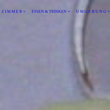
Z I M M E R
ESSEN & TRINKEN
U M G E B U N G