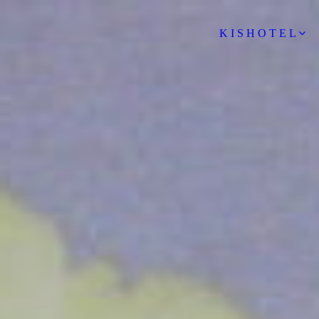
K I S H O T E L